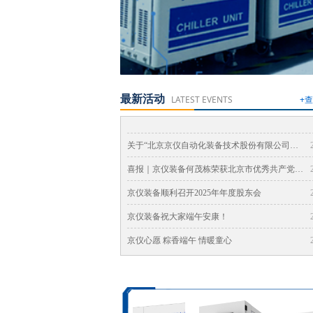
最新活动
LATEST EVENTS
+
京仪装备首度亮相2026 上海SNEC光伏展
劳动绽光芒 | 京仪装备祝全体劳动者节日快乐！
京仪装备顺利召开第二届董事会第十一次会议
恭贺新年 | 京仪装备祝您马年大吉，幸福安康！
【廉洁提醒】佳节扬正气，廉洁树新风
京仪装备顺利召开2026年第一次临时股东会
聚势九峰山 · 共筑“芯”未来 | 京仪装备精彩亮相2026武汉九峰山论坛
聚势装备 · 智绘未来 | 京仪装备2025年度全员大会暨年度盛典圆满落幕
邀您共赴第十九届(2026)国际太阳能光伏和智慧能源(上海)大会暨展览会
京仪装备携手多方发起“我为长城种棵树”公益活动
京仪装备顺利召开2025年度暨2026年第一季度业绩暨现金分红说明会
一图读懂《京仪装备2025环境、社会和公司治理报告》
诚邀莅临 | 京仪装备与您共赴SEMICON CHINA 2026之约
匠芯筑梦·聚力前行 | 京仪装备圆满收官SEMICON China 2026
青山映初心 | 京仪装备顺利开展京西古道马蹄窝公益路标布设活动
关于“北京京仪自动化装备技术股份有限公司开展绿色绩效评价工作自评结果”的公示
喜报｜京仪装备何茂栋荣获北京市优秀共产党员荣誉称号
京仪装备顺利召开2025年年度股东会
京仪装备祝大家端午安康！
京仪心愿 粽香端午 情暖童心